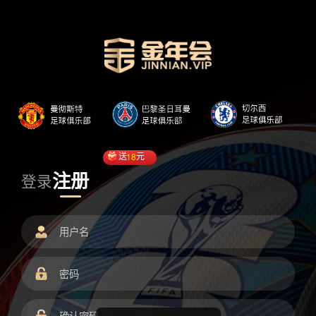
送
18
元
注册
登录